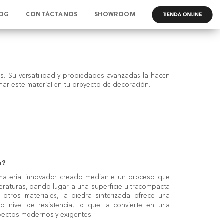
OG
CONTÁCTANOS
SHOWROOM
.
s. Su versatilidad y propiedades avanzadas la hacen
har este material en tu proyecto de decoración.
a?
aterial innovador creado mediante un proceso que
eraturas, dando lugar a una superficie ultracompacta
 otros materiales, la piedra sinterizada ofrece una
to nivel de resistencia, lo que la convierte en una
oyectos modernos y exigentes.