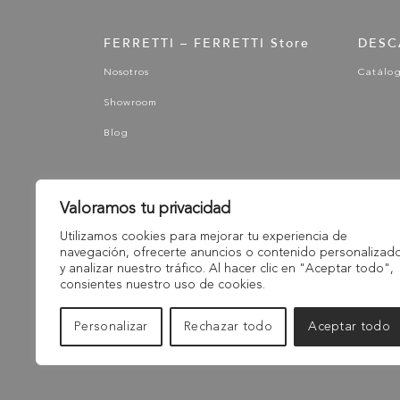
FERRETTI – FERRETTI Store
DESC
Nosotros
Catálo
Showroom
Blog
Valoramos tu privacidad
Utilizamos cookies para mejorar tu experiencia de
navegación, ofrecerte anuncios o contenido personalizad
y analizar nuestro tráfico. Al hacer clic en "Aceptar todo",
consientes nuestro uso de cookies.
Personalizar
Rechazar todo
Aceptar todo