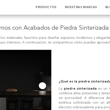
PRODUCTOS
NUESTRAS MARCAS
BL
rnos con Acabados de Piedra Sinterizada
os materiales favoritos para diseñar espacios modernos y elegante
l uso intensivo. A continuación, te compartimos cómo puedes aprovec
¿Qué es la piedra sinterizad
La
piedra sinterizada
es un m
combina altas presiones y temp
sin porosidad. A diferencia de
estética sofisticada con un al
elección sobresaliente para pr