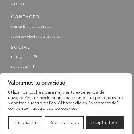
Cookies
CONTACTO
ventas@ferrettistore.com
soporteweb@ferrettistore.com
SOCIAL
Instagram
Facebook
YouTube
Valoramos tu privacidad
Tik Tok
Utilizamos cookies para mejorar tu experiencia de
-
navegación, ofrecerte anuncios o contenido personalizado
© 2025 Ferretti - Ferretti Store. Todos los derechos
y analizar nuestro tráfico. Al hacer clic en "Aceptar todo",
Reservados
consientes nuestro uso de cookies.
Personalizar
Rechazar todo
Aceptar todo