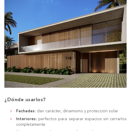
¿Dónde usarlos?
Fachadas
:
dan carácter, dinamismo y protección solar.
Interiores
:
perfectos para separar espacios sin cerrarlos
completamente.