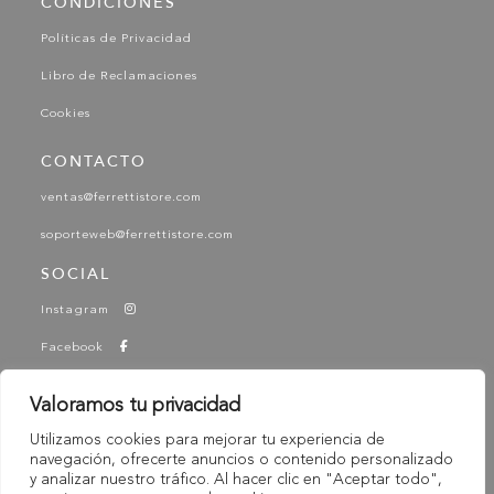
CONDICIONES
Políticas de Privacidad
Libro de Reclamaciones
Cookies
CONTACTO
ventas@ferrettistore.com
soporteweb@ferrettistore.com
SOCIAL
Instagram
Facebook
YouTube
Valoramos tu privacidad
Tik Tok
Utilizamos cookies para mejorar tu experiencia de
-
navegación, ofrecerte anuncios o contenido personalizado
© 2025 Ferretti - Ferretti Store. Todos los derechos
y analizar nuestro tráfico. Al hacer clic en "Aceptar todo",