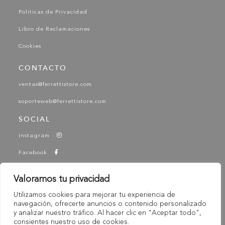
Políticas de Privacidad
Libro de Reclamaciones
Cookies
CONTACTO
ventas@ferrettistore.com
soporteweb@ferrettistore.com
SOCIAL
Instagram
Facebook
YouTube
Valoramos tu privacidad
Tik Tok
Utilizamos cookies para mejorar tu experiencia de
-
navegación, ofrecerte anuncios o contenido personalizado
© 2025 Ferretti - Ferretti Store. Todos los derechos
y analizar nuestro tráfico. Al hacer clic en "Aceptar todo",
Reservados
consientes nuestro uso de cookies.