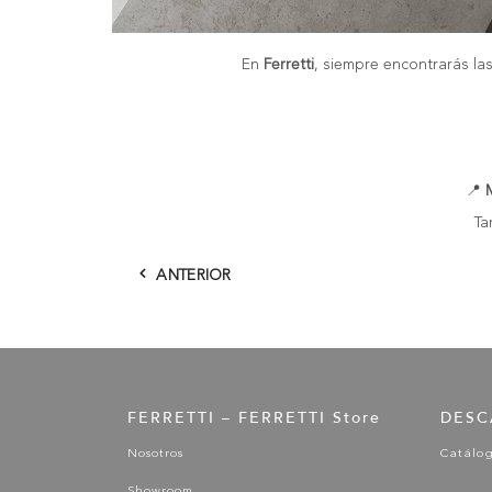
En
Ferretti
, siempre encontrarás la
📍
Ta
ANTERIOR
FERRETTI – FERRETTI Store
DESC
Nosotros
Catálo
Showroom