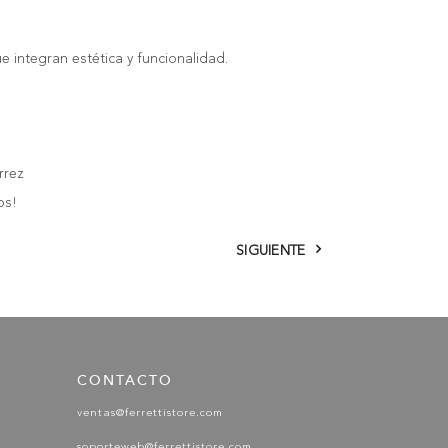
 integran estética y funcionalidad.
rrez
os!
SIGUIENTE
CONTACTO
ventas@ferrettistore.com
soporteweb@ferrettistore.com