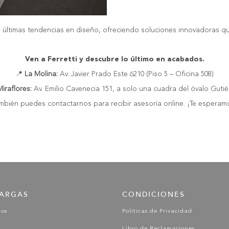
s últimas tendencias en diseño, ofreciendo soluciones innovadoras que
Ven a Ferretti y descubre lo último en acabados.
📍
La Molina:
Av. Javier Prado Este 6210 (Piso 5 – Oficina 508)
Miraflores:
Av. Emilio Cavenecia 151, a solo una cuadra del óvalo Gutié
mbién puedes contactarnos para recibir asesoría online. ¡Te esperam
ARGAS
CONDICIONES
gos
Políticas de Privacidad
Libro de Reclamaciones