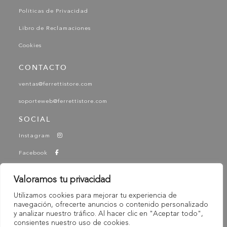
Políticas de Privacidad
Libro de Reclamaciones
Cookies
CONTACTO
ventas@ferrettistore.com
soporteweb@ferrettistore.com
SOCIAL
Instagram
Facebook
YouTube
Valoramos tu privacidad
Tik Tok
Utilizamos cookies para mejorar tu experiencia de
-
navegación, ofrecerte anuncios o contenido personalizado
© 2025 Ferretti - Ferretti Store. Todos los derechos
y analizar nuestro tráfico. Al hacer clic en "Aceptar todo",
Reservados
consientes nuestro uso de cookies.