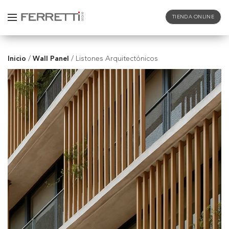
TIENDA ONLINE
Inicio
Wall Panel
/
/
Listones Arquitectónicos