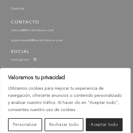
Cookies
CONTACTO
ventas@ferrettistore.com
soporteweb@ferrettistore.com
SOCIAL
Instagram
Facebook
Valoramos tu privacidad
YouTube
Utilizamos cookies para mejorar tu experiencia de
Tik Tok
navegación, ofrecerte anuncios o contenido personalizado
-
y analizar nuestro tráfico. Al hacer clic en "Aceptar todo",
© 2025 Ferretti - Ferretti Store. Todos los derechos
Reservados
consientes nuestro uso de cookies.
Personalizar
Rechazar todo
Aceptar todo