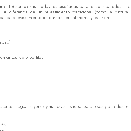
imiento) son piezas modulares diseñadas para recubrir paredes, tabi
o. A diferencia de un revestimiento tradicional (como la pintura
eal para revestimiento de paredes en interiores y exteriores.
medad)
n cintas led o perfiles.
stente al agua, rayones y manchas. Es ideal para pisos y paredes en in
ños)