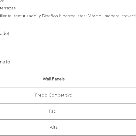
os
terrazas
llante, texturizado) y
Diseños hiperrealistas
:
Mármol, madera, traverti
zado)
anato
Wall Panels
Precio Competitivo
Fácil
Alta