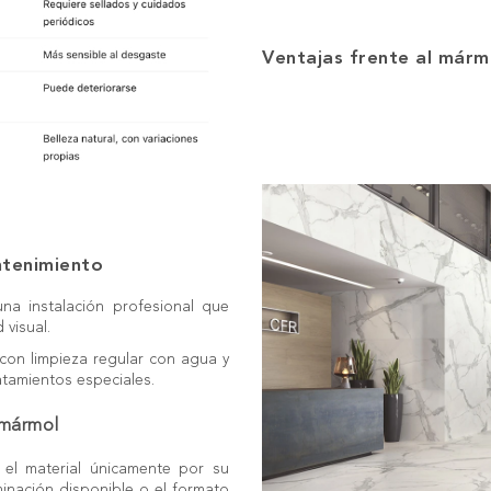
Ventajas frente al márm
ntenimiento
a instalación profesional que
 visual.
a con limpieza regular con agua y
atamientos especiales.
 mármol
 el material únicamente por su
uminación disponible o el formato