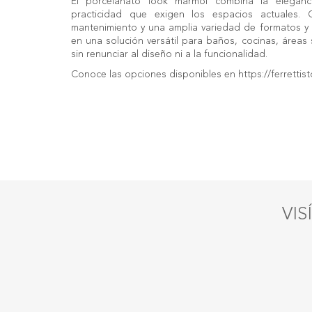
El porcelanato look mármol combina la eleganc
practicidad que exigen los espacios actuales. Of
mantenimiento y una amplia variedad de formatos y t
en una solución versátil para baños, cocinas, áreas 
sin renunciar al diseño ni a la funcionalidad.
Conoce las opciones disponibles en
https://ferretti
VIS