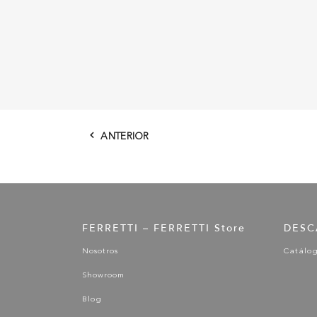
ANTERIOR
FERRETTI – FERRETTI Store
DESC
Nosotros
Catálo
Showroom
Blog