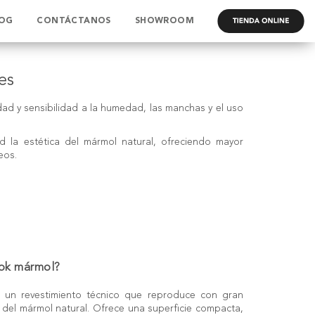
OG
CONTÁCTANOS
SHOWROOM
.
es
dad y sensibilidad a la humedad, las manchas y el uso
 la estética del mármol natural, ofreciendo mayor
eos.
ook mármol?
s un revestimiento técnico que reproduce con gran
s del mármol natural. Ofrece una superficie compacta,