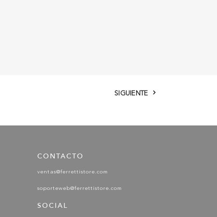
SIGUIENTE
CONTACTO
ventas@ferrettistore.com
soporteweb@ferrettistore.com
SOCIAL