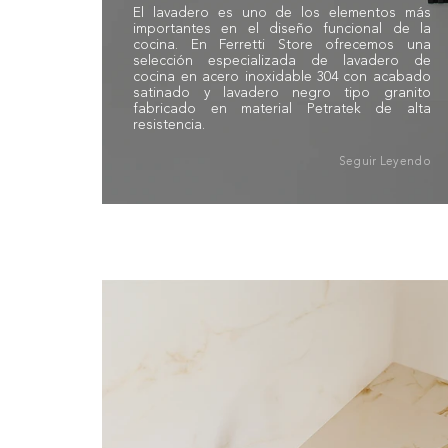
El lavadero es uno de los elementos más
importantes en el diseño funcional de la
cocina. En Ferretti Store ofrecemos una
selección especializada de lavadero de
cocina en acero inoxidable 304 con acabado
satinado y lavadero negro tipo granito
fabricado en material Petratek de alta
resistencia.
Seguir Leyendo