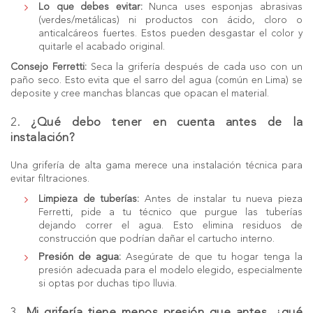
Lo que debes evitar:
Nunca uses esponjas abrasivas
(verdes/metálicas) ni productos con ácido, cloro o
anticalcáreos fuertes. Estos pueden desgastar el color y
quitarle el acabado original.
Consejo Ferretti:
Seca la grifería después de cada uso con un
paño seco. Esto evita que el sarro del agua (común en Lima) se
deposite y cree manchas blancas que opacan el material.
2.
¿Qué debo tener en cuenta antes de la
instalación?
Una
grifería
de alta gama merece una instalación técnica para
evitar filtraciones.
Limpieza de tuberías:
Antes de instalar tu nueva pieza
Ferretti, pide a tu técnico que purgue las tuberías
dejando correr el agua. Esto elimina residuos de
construcción que podrían dañar el cartucho interno.
Presión de agua:
Asegúrate de que tu hogar tenga la
presión adecuada para el modelo elegido, especialmente
si optas por duchas tipo lluvia.
3.
Mi grifería tiene menos presión que antes, ¿qué