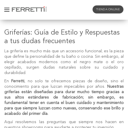
TIENDA ONLINE
Griferías: Guía de Estilo y Respuestas
a tus dudas frecuentes
La
grifería
es mucho más que un accesorio funcional; es la pieza
que define la personalidad de tu baño o cocina. Sin embargo, al
elegir acabados modernos como el
negro mate
o el
oro
cepillado
, surgen dudas naturales sobre su cuidado y
durabilidad.
En
Ferretti
, no solo te ofrecemos piezas de diseño, sino el
conocimiento para que luzcan impecables por años.
Nuestras
griferías
están diseñadas para durar mucho tiempo gracias a
sus altos estándares de fabricación; sin embargo, es
fundamental tener en cuenta el buen cuidado y mantenimiento
para que siempre luzcan como nuevas, conservando ese brillo y
acabado del primer día.
Aquí resolvemos las preguntas que siempre nos hacen en
nuestros showrooms para ayudarte a proteger tu inversión.