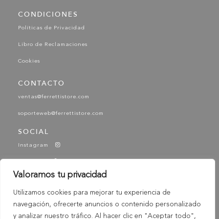
CONDICIONES
Políticas de Privacidad
Libro de Reclamaciones
Cookies
CONTACTO
ventas@ferrettistore.com
soporteweb@ferrettistore.com
SOCIAL
Instagram
Facebook
Valoramos tu privacidad
YouTube
Utilizamos cookies para mejorar tu experiencia de
Tik Tok
navegación, ofrecerte anuncios o contenido personalizado
-
y analizar nuestro tráfico. Al hacer clic en "Aceptar todo",
© 2025 Ferretti - Ferretti Store. Todos los derechos