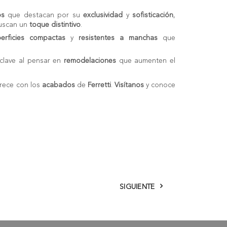
os
que destacan por su
exclusividad
y
sofisticación
,
buscan un
toque distintivo
.
erficies compactas
y
resistentes a manchas
que
.
 clave al pensar en
remodelaciones
que aumenten el
ece con los
acabados
de
Ferretti
.
Visítanos
y conoce
SIGUIENTE