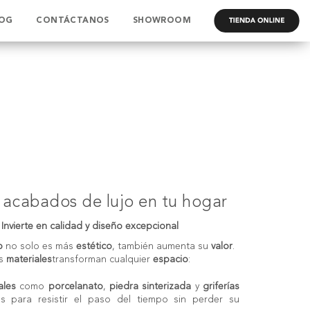
OG
CONTÁCTANOS
SHOWROOM
.
s acabados de lujo en tu hogar
Invierte en calidad y diseño excepcional
o
no solo es más
estético
, también aumenta su
valor
.
os
materiales
transforman cualquier
espacio
:
ales
como
porcelanato
,
piedra sinterizada
y
griferías
 para resistir el paso del tiempo sin perder su