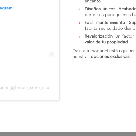
encanto.
tagram
Diseños únicos
:
Acabad
perfectos para quienes 
Fácil mantenimiento
:
Sup
facilitan su cuidado diario
Revalorización
: Un factor
valor de tu propiedad
.
Dale a tu hogar el
estilo
que mer
nuestras
opciones exclusivas
.
Una publicación compartida de Ferretti Store Showroom (@ferretti_store_showroom)