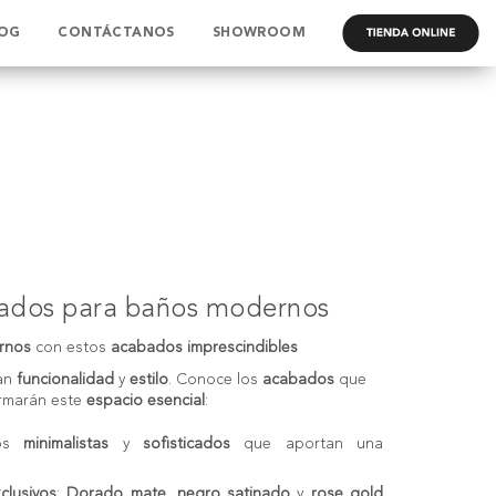
OG
CONTÁCTANOS
SHOWROOM
.
bados para baños modernos
rnos
con estos
acabados imprescindibles
an
funcionalidad
y
estilo
. Conoce los
acabados
que
rmarán este
espacio esencial
:
ños
minimalistas
y
sofisticados
que aportan una
clusivos
:
Dorado mate
,
negro satinado
y
rose gold