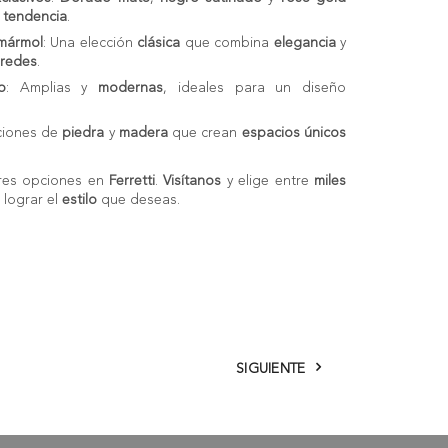
n
tendencia
.
 mármol
: Una elección
clásica
que combina
elegancia
y
aredes
.
o
: Amplias y
modernas
, ideales para un diseño
ciones de
piedra
y
madera
que crean
espacios únicos
res opciones en
Ferretti
.
Visítanos
y elige entre
miles
 lograr el
estilo
que deseas.
SIGUIENTE