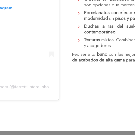
son opciones que marca
tagram
Porcelanatos con efecto
modernidad
en
pisos y p
Duchas a ras del suel
contemporáneo
.
Texturas mixtas
: Combina
y acogedores.
Rediseña tu
baño
con las mejo
de acabados de alta gama
para
Una publicación compartida de Ferretti Store Showroom (@ferretti_store_showroom)