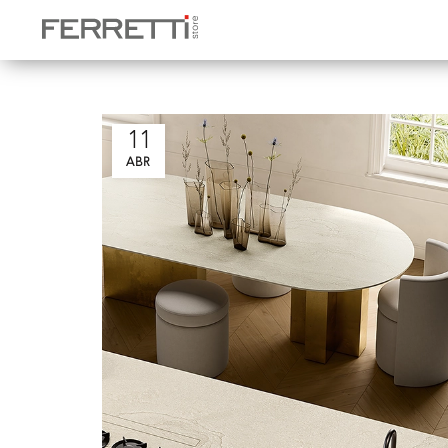
Home
Piedras sinterizadas
Archive by Cate
11
ABR