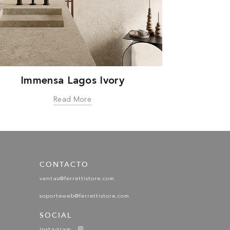
Immensa Lagos Ivory
Read More
CONTACTO
ventas@ferrettistore.com
soporteweb@ferrettistore.com
SOCIAL
Instagram