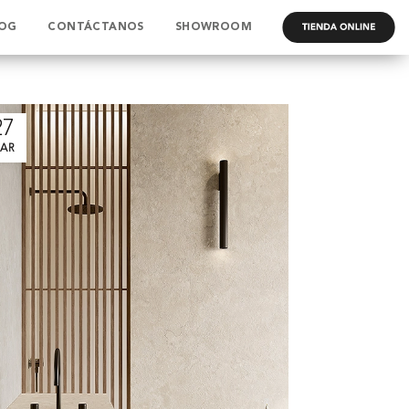
OG
CONTÁCTANOS
SHOWROOM
.
27
AR