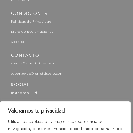
Catálogos
CONDICIONES
Políticas de Privacidad
Libro de Reclamaciones
Cookies
CONTACTO
ventas@ferrettistore.com
soporteweb@ferrettistore.com
SOCIAL
Instagram
Facebook
Valoramos tu privacidad
YouTube
Utilizamos cookies para mejorar tu experiencia de
Tik Tok
navegación, ofrecerte anuncios o contenido personalizado
-