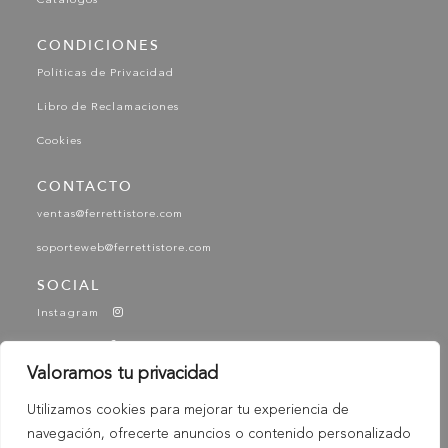
Catálogos
CONDICIONES
Políticas de Privacidad
Libro de Reclamaciones
Cookies
CONTACTO
ventas@ferrettistore.com
soporteweb@ferrettistore.com
SOCIAL
Instagram
Facebook
Valoramos tu privacidad
YouTube
Utilizamos cookies para mejorar tu experiencia de
Tik Tok
navegación, ofrecerte anuncios o contenido personalizado
-