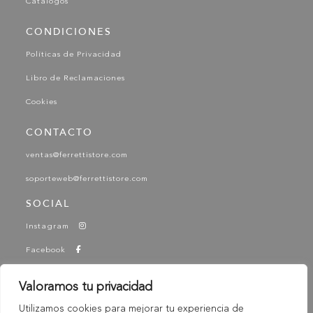
Catálogos
CONDICIONES
Políticas de Privacidad
Libro de Reclamaciones
Cookies
CONTACTO
ventas@ferrettistore.com
soporteweb@ferrettistore.com
SOCIAL
Instagram
Facebook
YouTube
Valoramos tu privacidad
Tik Tok
Utilizamos cookies para mejorar tu experiencia de