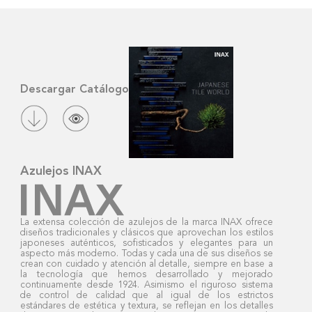
MIX
MIX
Descargar Catálogo
MIX
Azulejos INAX
La extensa colección de azulejos de la marca INAX ofrece
diseños tradicionales y clásicos que aprovechan los estilos
japoneses auténticos, sofisticados y elegantes para un
aspecto más moderno. Todas y cada una de sus diseños se
crean con cuidado y atención al detalle, siempre en base a
la tecnología que hemos desarrollado y mejorado
continuamente desde 1924. Asimismo el riguroso sistema
de control de calidad que al igual de los estrictos
estándares de estética y textura, se reflejan en los detalles