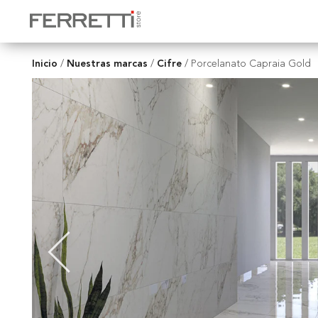
Inicio
Nuestras marcas
Cifre
/
/
/
Porcelanato Capraia Gold