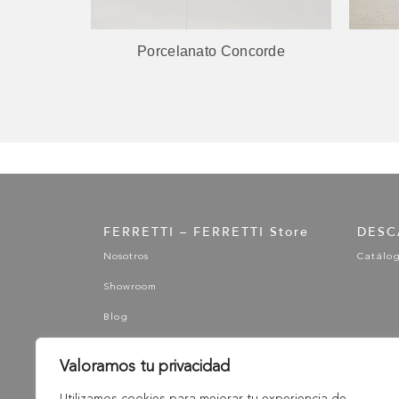
orde
Porcelanato Contract
FERRETTI – FERRETTI Store
DESC
Nosotros
Catálo
Showroom
Blog
Valoramos tu privacidad