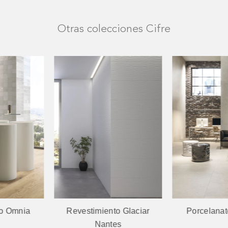
Otras colecciones Cifre
to Glaciar
Porcelanato Contract
Revestimien
tes