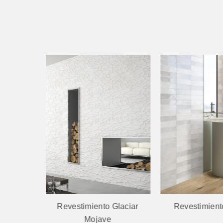
 Glaciar
Revestimiento Omnia
Revestimien
e
Nan