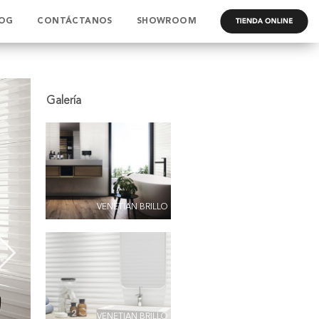
OG
CONTÁCTANOS
SHOWROOM
.
VENETIAN BRILLO
VENETIAN BRILLO