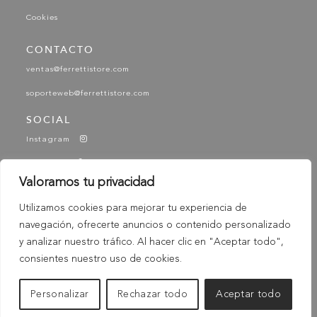
Cookies
CONTACTO
ventas@ferrettistore.com
soporteweb@ferrettistore.com
SOCIAL
Instagram
Facebook
Valoramos tu privacidad
YouTube
Utilizamos cookies para mejorar tu experiencia de
Tik Tok
navegación, ofrecerte anuncios o contenido personalizado
-
y analizar nuestro tráfico. Al hacer clic en "Aceptar todo",
© 2025 Ferretti - Ferretti Store. Todos los derechos
Reservados
consientes nuestro uso de cookies.
Personalizar
Rechazar todo
Aceptar todo