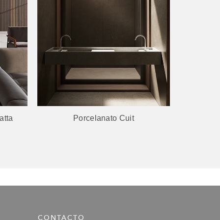
atta
Porcelanato Cuit
Por
CONTACTO