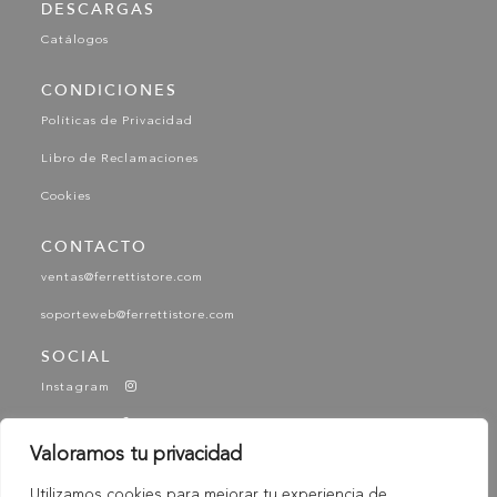
DESCARGAS
Catálogos
CONDICIONES
Políticas de Privacidad
Libro de Reclamaciones
Cookies
CONTACTO
ventas@ferrettistore.com
soporteweb@ferrettistore.com
SOCIAL
Instagram
Facebook
Valoramos tu privacidad
YouTube
Utilizamos cookies para mejorar tu experiencia de