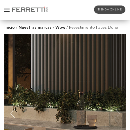
TIENDA ONLINE
Inicio
Nuestras marcas
Wow
/
/
/
Revestimiento Faces Dune