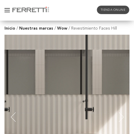
TIENDA ONLINE
Inicio
Nuestras marcas
Wow
/
/
/
Revestimiento Faces Hill