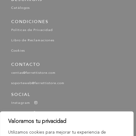
Catálogos
CONDICIONES
Políticas de Privacidad
Libro de Reclamaciones
Cookies
CONTACTO
ventas@ferrettistore.com
soporteweb@ferrettistore.com
SOCIAL
Instagram
Facebook
Valoramos tu privacidad
YouTube
Utilizamos cookies para mejorar tu experiencia de
Tik Tok