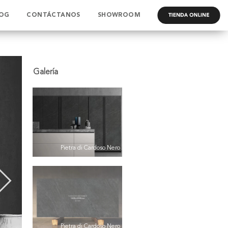
OG
CONTÁCTANOS
SHOWROOM
.
Pietra di Cardoso Nero
Pietra di Cardoso Nero