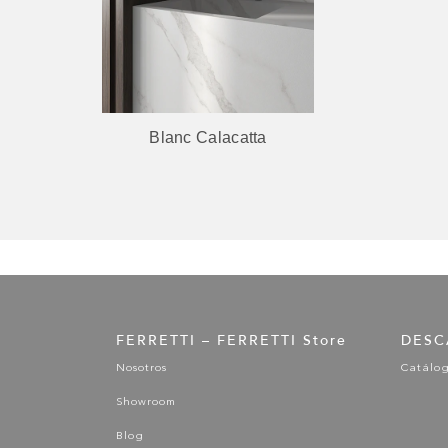
uxury
Blanc Calacatta
FERRETTI – FERRETTI Store
DESC
Nosotros
Catálo
Showroom
Blog