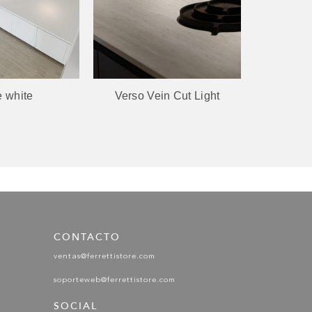
e white
Verso Vein Cut Light
Natural
CONTACTO
ventas@ferrettistore.com
soporteweb@ferrettistore.com
SOCIAL