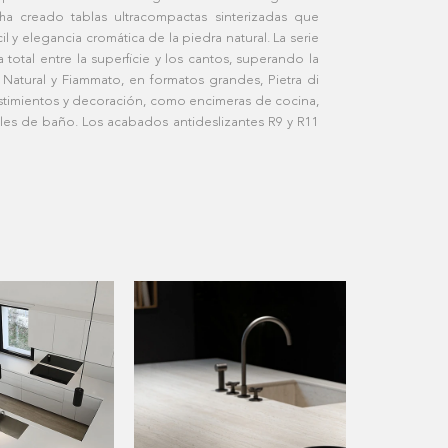
ha creado tablas ultracompactas sinterizadas que
l y elegancia cromática de la piedra natural. La serie
tal entre la superficie y los cantos, superando la
 Natural y Fiammato, en formatos grandes, Pietra di
stimientos y decoración, como encimeras de cocina,
les de baño. Los acabados antideslizantes R9 y R11