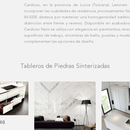
Cardoso, en la provincia de Lucca (Toscana). Laminam 
incorporan las cualidades de resistencia, procesamiento fáci
IN-SIDE destaca por mantener una homogeneidad estética to
distinción entre frente y reverso. Disponible en acabados
Cardoso Nero se utiliza con elegancia en pavimentos, reve
superficies de trabajo, encimeras de baño, puertas y mueb
complementan las opciones de diseño.
Tableros de Piedras Sinterizadas
 46