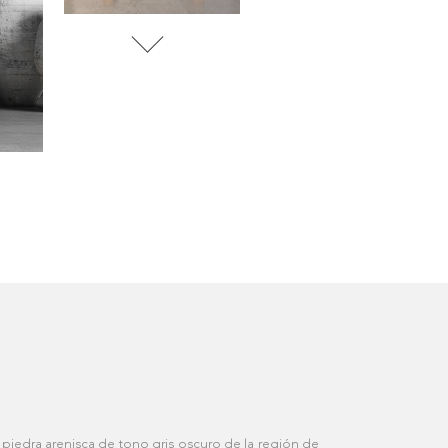
Pietra di Cardoso Nero
a piedra arenisca de tono gris oscuro de la región de