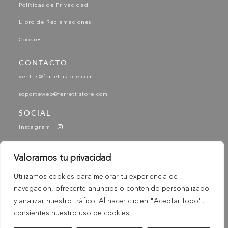
Políticas de Privacidad
Libro de Reclamaciones
Cookies
CONTACTO
ventas@ferrettistore.com
soporteweb@ferrettistore.com
SOCIAL
Instagram
Facebook
Valoramos tu privacidad
YouTube
Utilizamos cookies para mejorar tu experiencia de
Tik Tok
navegación, ofrecerte anuncios o contenido personalizado
-
© 2025 Ferretti - Ferretti Store. Todos los derechos
y analizar nuestro tráfico. Al hacer clic en "Aceptar todo",
Reservados
consientes nuestro uso de cookies.