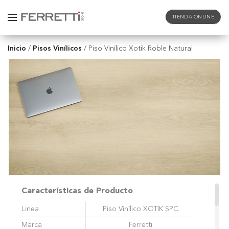
TIENDA ONLINE
Inicio
Pisos Vinílicos
/
/
Piso Vinílico Xotik Roble Natural
Características de Producto
Linea
Piso Vinílico XOTIK SPC
Marca
Ferretti