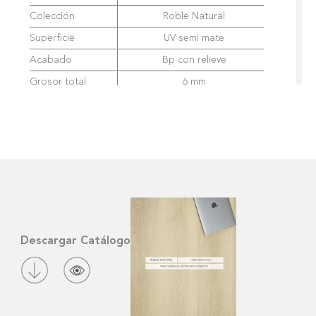
Colección
Roble Natural
Superficie
UV semi mate
Acabado
Bp con relieve
Grosor total
6 mm
Medidas
1524 x 223mm
M2 por caja
2.04
Tránsito
Comercial
Cod.Producto
FA4009
Construcción
Descargar Catálogo
Capas
3
Superior
0.5mm
Intermedia
4mm - SPC