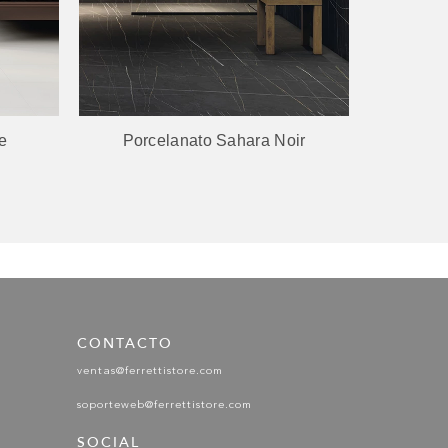
e
Porcelanato Sahara Noir
Revest
CONTACTO
ventas@ferrettistore.com
soporteweb@ferrettistore.com
SOCIAL