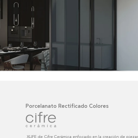
Porcelanato Rectificado Colores
XLIFE de Cifre Cerámica enfocado en la creación de piezas