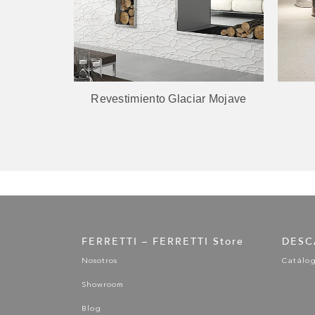
ssel
Revestimiento Glaciar Mojave
FERRETTI – FERRETTI Store
DESC
Nosotros
Catálo
Showroom
Blog