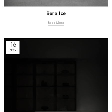
Bera Ice
Read More
16
NOV