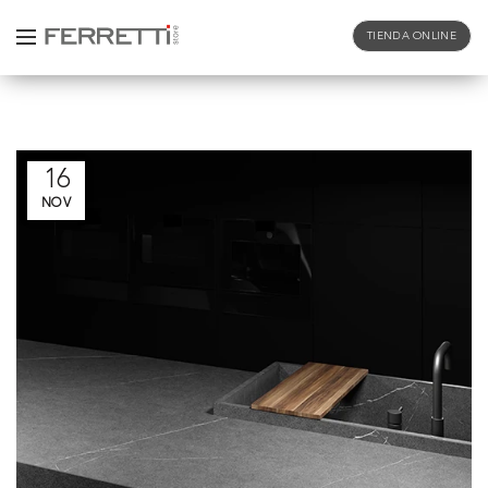
TIENDA ONLINE
Home
Piedras sinterizadas
Archive by Category "Lithotech"
16
NOV