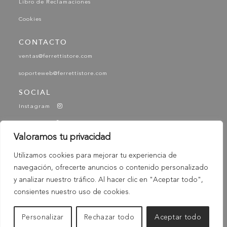
Libro de Reclamaciones
Cookies
CONTACTO
ventas@ferrettistore.com
soporteweb@ferrettistore.com
SOCIAL
Instagram
Facebook
Valoramos tu privacidad
YouTube
Utilizamos cookies para mejorar tu experiencia de
Tik Tok
navegación, ofrecerte anuncios o contenido personalizado
-
© 2025 Ferretti - Ferretti Store. Todos los derechos
y analizar nuestro tráfico. Al hacer clic en "Aceptar todo",
Reservados
consientes nuestro uso de cookies.
Personalizar
Rechazar todo
Aceptar todo