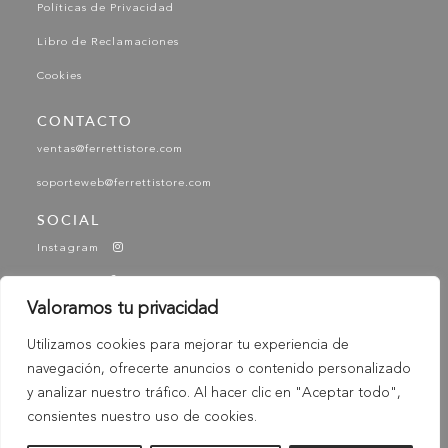
Políticas de Privacidad
Libro de Reclamaciones
Cookies
CONTACTO
ventas@ferrettistore.com
soporteweb@ferrettistore.com
SOCIAL
Instagram
Facebook
Valoramos tu privacidad
YouTube
Utilizamos cookies para mejorar tu experiencia de
Tik Tok
navegación, ofrecerte anuncios o contenido personalizado
-
© 2025 Ferretti - Ferretti Store. Todos los derechos
y analizar nuestro tráfico. Al hacer clic en "Aceptar todo",
Reservados
consientes nuestro uso de cookies.