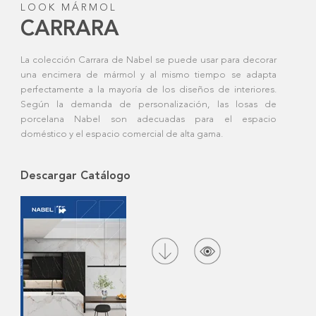
LOOK MÁRMOL
CARRARA
La colección Carrara de Nabel se puede usar para decorar
una encimera de mármol y al mismo tiempo se adapta
perfectamente a la mayoría de los diseños de interiores.
Según la demanda de personalización, las losas de
porcelana Nabel son adecuadas para el espacio
doméstico y el espacio comercial de alta gama.
Descargar Catálogo