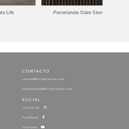
Porcelanato Slate Stones
Porce
CONTACTO
ventas@ferrettistore.com
soporteweb@ferrettistore.com
SOCIAL
Instagram
Facebook
YouTube