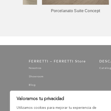
qua
Porcelanato Suite Concept
Por
FERRETTI – FERRETTI Store
DESC
Nosotros
Catálo
Showroom
Blog
Valoramos tu privacidad
Utilizamos cookies para mejorar tu experiencia de