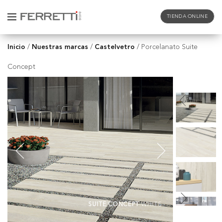
TIENDA ONLINE
Inicio
Nuestras marcas
Castelvetro
/
/
/
Porcelanato Suite
Concept
SUITE CONCEPT
WHITE