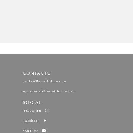
P
CONTACTO
ventas@ferrettistore.com
soporteweb@ferrettistore.com
SOCIAL
Instagram
Facebook
YouTube