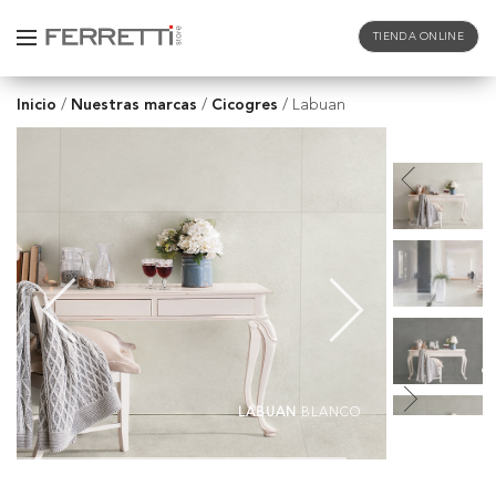
TIENDA ONLINE
Inicio
Nuestras marcas
Cicogres
/
/
/
Labuan
B
B
G
LABUAN
BLANCO