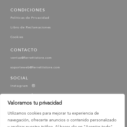
CONDICIONES
Políticas de Privacidad
Libro de Reclamaciones
Cookies
CONTACTO
ventas@ferrettistore.com
soporteweb@ferrettistore.com
SOCIAL
Instagram
Facebook
Valoramos tu privacidad
YouTube
Utilizamos cookies para mejorar tu experiencia de
Tik Tok
navegación, ofrecerte anuncios o contenido personalizado
-
© 2025 Ferretti - Ferretti Store. Todos los derechos