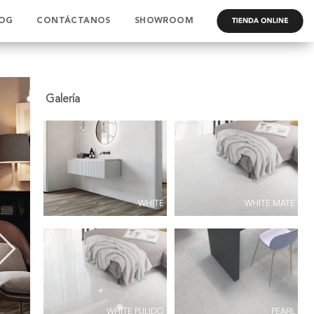
OG
CONTÁCTANOS
SHOWROOM
.
WHITE
WHITE MATE
WHITE PULIDO
PEARL