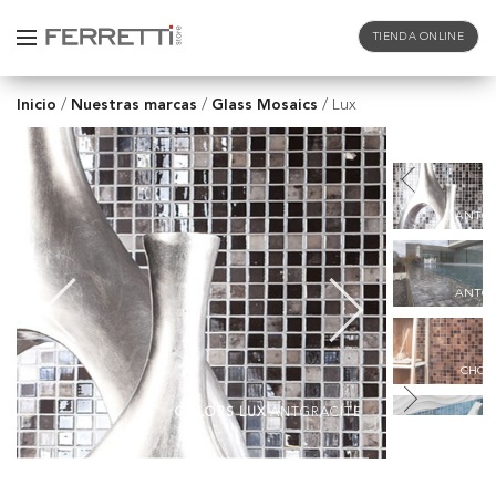
TIENDA ONLINE
Inicio
Nuestras marcas
Glass Mosaics
/
/
/
Lux
ANTGR
ANTGR
CHOC
COLORS LUX
ANTGRACITE
LIGH