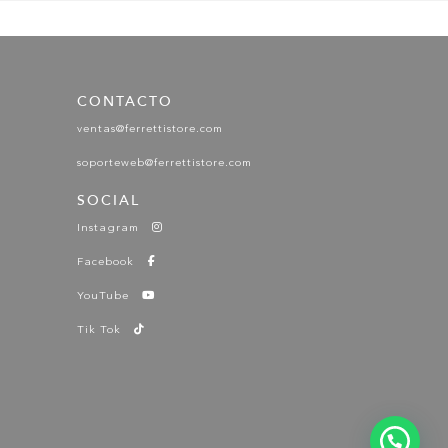
CONTACTO
PISTACHO
ventas@ferrettistore.com
soporteweb@ferrettistore.com
SOCIAL
Instagram
Facebook
TURQUESA
YouTube
Tik Tok
VERDE