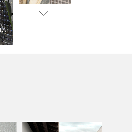
CIELO
TE
COBALTO
CORAL