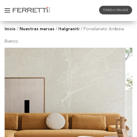
TIENDA ONLINE
Inicio
Nuestras marcas
Italgraniti
/
/
/
Porcelanato Ardesia
Bianco