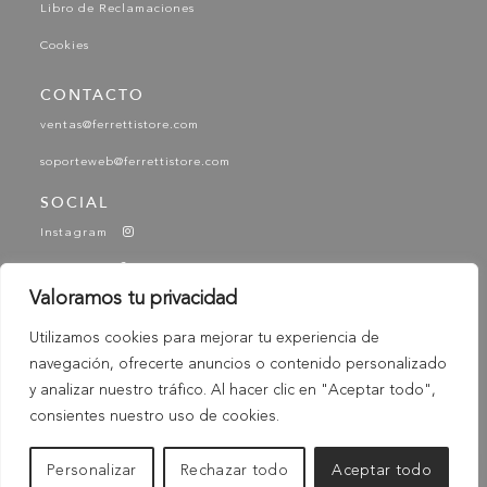
Libro de Reclamaciones
Cookies
CONTACTO
ventas@ferrettistore.com
soporteweb@ferrettistore.com
SOCIAL
Instagram
Facebook
Valoramos tu privacidad
YouTube
Utilizamos cookies para mejorar tu experiencia de
Tik Tok
navegación, ofrecerte anuncios o contenido personalizado
-
© 2025 Ferretti - Ferretti Store. Todos los derechos
y analizar nuestro tráfico. Al hacer clic en "Aceptar todo",
Reservados
consientes nuestro uso de cookies.
Personalizar
Rechazar todo
Aceptar todo