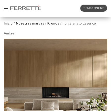
TIENDA ONLINE
Inicio
Nuestras marcas
Kronos
/
/
/
Porcelanato Essence
Ambre