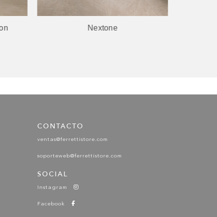
ion
Nextone
Porcela
LIGHT GRIP
EXTRA LIGHT
CONTACTO
ventas@ferrettistore.com
soporteweb@ferrettistore.com
SOCIAL
EXTRA LIGHT
Instagram
Facebook