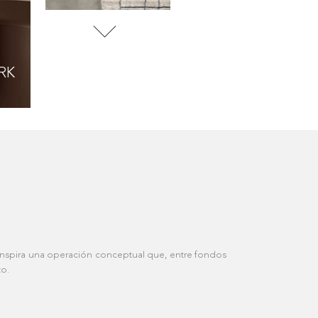
LIGHT
HT
LIGHT
LIGHT
 inspira una operación conceptual que, entre fondos
to.