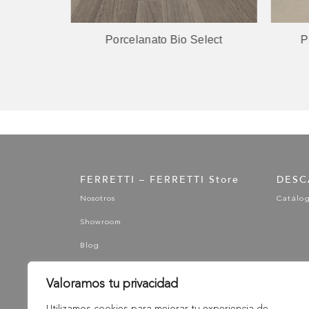
Care
Porcelanato Bio Select
P
FERRETTI – FERRETTI Store
DESC
Nosotros
Catálo
Showroom
Blog
Valoramos tu privacidad