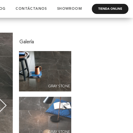
OG
CONTÁCTANOS
SHOWROOM
.
GRAY STONE
GRAY STONE