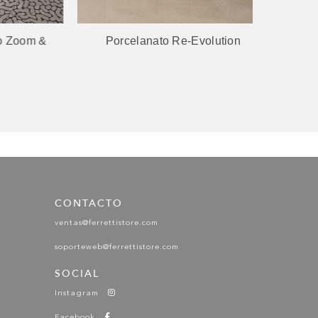
om &
Porcelanato Re-Evolution
Porcela
CONTACTO
ventas@ferrettistore.com
soporteweb@ferrettistore.com
SOCIAL
Instagram
Facebook