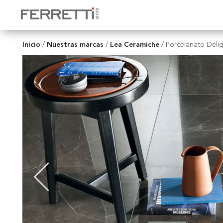
Inicio
Nuestras marcas
Lea Ceramiche
/
/
/
Porcelanato Deli