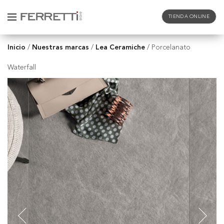
TIENDA ONLINE
Inicio
Nuestras marcas
Lea Ceramiche
/
/
/
Porcelanato
Waterfall