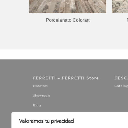
 03
Porcelanato Colorart
FERRETTI – FERRETTI Store
DESC
Nosotros
Catálo
Showroom
Blog
Valoramos tu privacidad