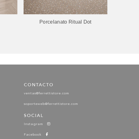
CREMA MARFIL
Porcelanato Ritual Dot
R
GRIGIO SAVOIA
CONTACTO
ventas@ferrettistore.com
GRIGIO SAVOIA
soporteweb@ferrettistore.com
SOCIAL
Instagram
Facebook