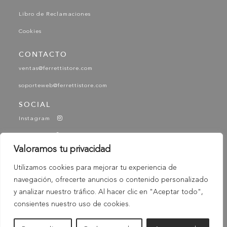
Libro de Reclamaciones
Cookies
CONTACTO
ventas@ferrettistore.com
soporteweb@ferrettistore.com
SOCIAL
Instagram
Facebook
Valoramos tu privacidad
YouTube
Utilizamos cookies para mejorar tu experiencia de
Tik Tok
navegación, ofrecerte anuncios o contenido personalizado
-
© 2025 Ferretti - Ferretti Store. Todos los derechos
y analizar nuestro tráfico. Al hacer clic en "Aceptar todo",
Reservados
consientes nuestro uso de cookies.