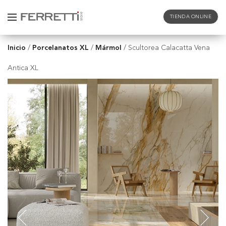
TIENDA ONLINE
Inicio
Porcelanatos XL
Mármol
/
/
/
Scultorea Calacatta Vena
Antica XL