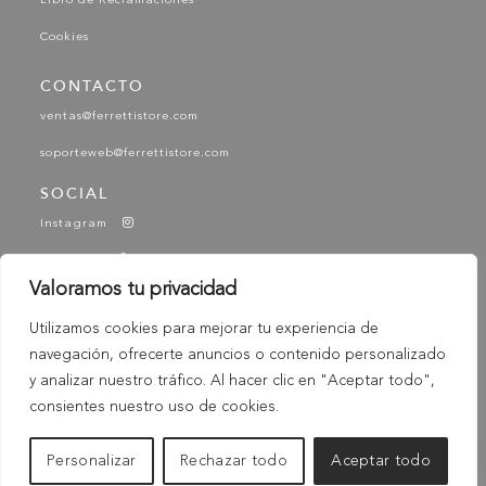
Libro de Reclamaciones
Cookies
CONTACTO
ventas@ferrettistore.com
soporteweb@ferrettistore.com
SOCIAL
Instagram
Facebook
Valoramos tu privacidad
YouTube
Utilizamos cookies para mejorar tu experiencia de
Tik Tok
navegación, ofrecerte anuncios o contenido personalizado
-
y analizar nuestro tráfico. Al hacer clic en "Aceptar todo",
© 2025 Ferretti - Ferretti Store. Todos los derechos
Reservados
consientes nuestro uso de cookies.
Personalizar
Rechazar todo
Aceptar todo