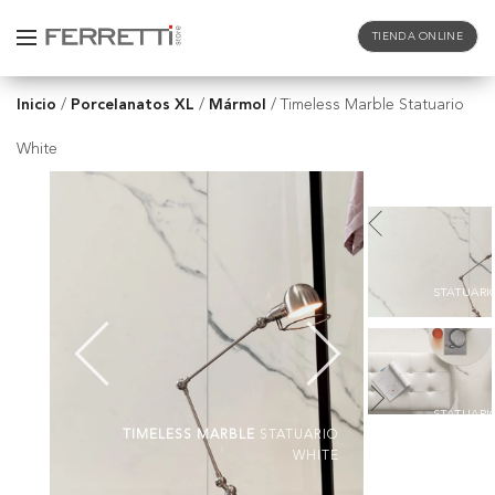
TIENDA ONLINE
Inicio
Porcelanatos XL
Mármol
/
/
/
Timeless Marble Statuario
White
STATUARI
STATUARI
TIMELESS MARBLE
STATUARIO
WHITE