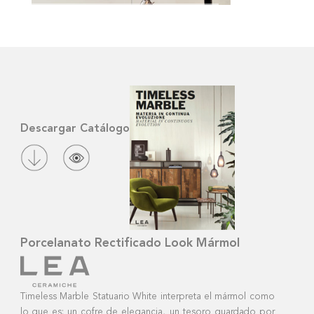
STATUARI
Descargar Catálogo
Porcelanato Rectificado Look Mármol
Timeless Marble Statuario White interpreta el mármol como
lo que es: un cofre de elegancia, un tesoro guardado por