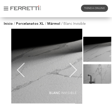
TIENDA ONLINE
Inicio
Porcelanatos XL
Mármol
/
/
/
Blanc Invisible
I
I
BLANC
INVISIBLE